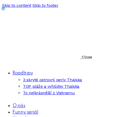
Skip to content
Skip to footer
Close
Roadtripy
3 skryté ostrovní perly Thajska
TOP pláže a vyhlídky Thajska
To nejkrásnější z Vietnamu
O nás
Funny seriál