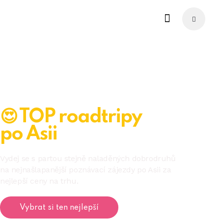
😍 TOP roadtripy
po Asii
Vydej se s partou stejně naladěných dobrodruhů
na nejnašlapanější poznávací zájezdy po Asii za
nejlepší ceny na trhu.
Vybrat si ten nejlepší