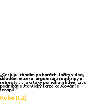
„Cestuju, chodím po horách, točím videa,
skládám muziku, organizuju roadtripy a
retreaty ... jo a taky pomáhám lidem žít a
podnikat autenticky skrze koučování a
terapii.”
Kuba (CZ)