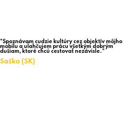
"Spoznávam cudzie kultúry cez objektív môjho
mobilu a uľahčujem prácu všetkým dobrým
dušiam, ktoré chcú cestovať nezávisle."
Saška (SK)