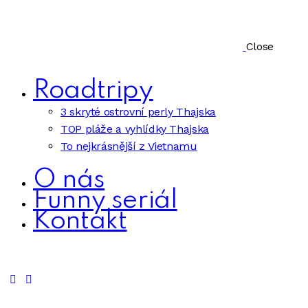
Close
Roadtripy
3 skryté ostrovní perly Thajska
TOP pláže a vyhlídky Thajska
To nejkrásnější z Vietnamu
O nás
Funny seriál
Kontakt